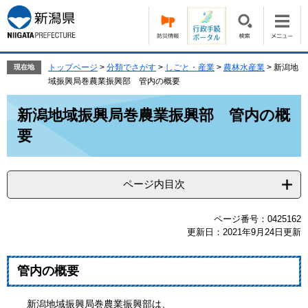
ペ
メ
ー
ニ
ジ
ュ
の
ー
先
を
トップページ
>
分類でさがす
>
しごと・産業
>
農林水産業
>
新潟地
現在地
頭
飛
域振興局巻農業振興部 管内の概要
で
ば
本
す。
し
新潟地域振興局巻農業振興部 管内の概
文
て
要
本
文
へ
ページ内目次
ページ番号：0425162
更新日：2021年9月24日更新
管内の概要
新潟地域振興局巻農業振興部は、