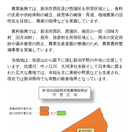
農業振興では、新潟市西区及び西蒲区を所管区域とし、食料
の生産や供給体制の確立、経営体の確保・育成、地域農業の活
性化を目指し、農家の指導などを実施しています。
農村振興では、新潟市西区、西蒲区、南区の一部（旧味方
村、旧月潟村）、燕市、弥彦村を所管区域とし、用水の安定供
給や漏水被害の防止、農業生産基盤の整備のため、農業農村整
備事業を実施しています。
当地域は、弥彦山から眼下に望む新潟平野の中央に位置して
います。信濃川、中ノ口川、大河津分水路そして日本海に囲ま
れた広大な農地では、水稲を主に果樹や野菜なども生産され、
現在では新潟県内でも有数の穀倉地帯となっています。