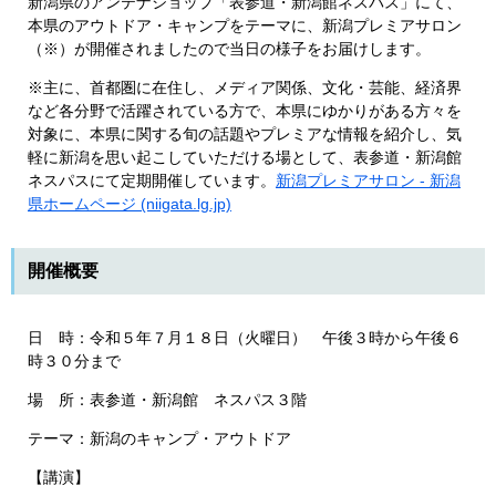
新潟県のアンテナショップ「表参道・新潟館ネスパス」にて、
本県のアウトドア・キャンプをテーマに、新潟プレミアサロン
（※）が開催されましたので当日の様子をお届けします。
※主に、首都圏に在住し、メディア関係、文化・芸能、経済界
など各分野で活躍されている方で、本県にゆかりがある方々を
対象に、本県に関する旬の話題やプレミアな情報を紹介し、気
軽に新潟を思い起こしていただける場として、表参道・新潟館
ネスパスにて定期開催しています。
新潟プレミアサロン - 新潟
県ホームページ (niigata.lg.jp)
開催概要
日 時：令和５年７月１８日（火曜日） 午後３時から午後６
時３０分まで
場 所：表参道・新潟館 ネスパス３階
テーマ：新潟のキャンプ・アウトドア
【講演】