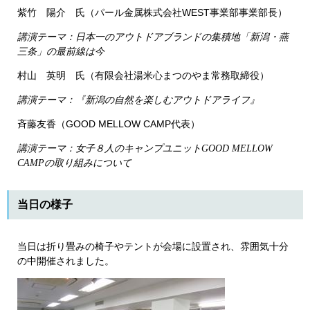
紫竹 陽介 氏（パール金属株式会社WEST事業部事業部⾧）
講演テーマ：日本一のアウトドアブランドの集積地「新潟・燕
三条」の最前線は今
村山 英明 氏（有限会社湯米心まつのやま常務取締役）
講演テーマ：『新潟の自然を楽しむアウトドアライフ』
斉藤友香（GOOD MELLOW CAMP代表）
講演テーマ：女子８人のキャンプユニットGOOD MELLOW
CAMPの取り組みについて
当日の様子
当日は折り畳みの椅子やテントが会場に設置され、雰囲気十分
の中開催されました。