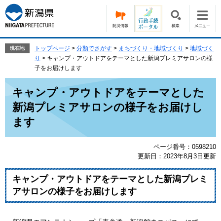
ペ
メ
ー
ニ
ジ
ュ
の
ー
先
を
トップページ
>
分類でさがす
>
まちづくり・地域づくり
>
地域づく
現在地
頭
飛
り
>
キャンプ・アウトドアをテーマとした新潟プレミアサロンの様
で
ば
子をお届けします
す。
し
本
て
キャンプ・アウトドアをテーマとした
文
本
新潟プレミアサロンの様子をお届けし
文
へ
ます
ページ番号：0598210
更新日：2023年8月3日更新
キャンプ・アウトドアをテーマとした新潟プレミ
アサロンの様子をお届けします