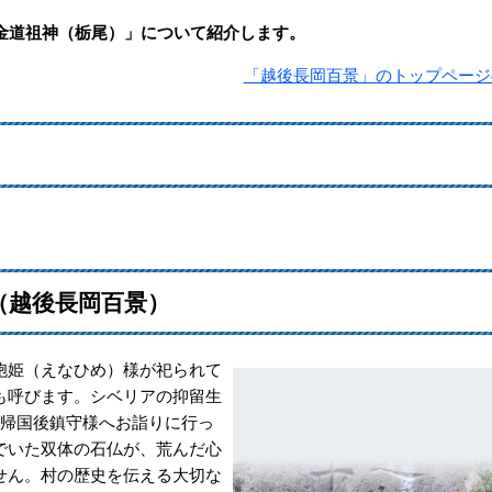
金道祖神（栃尾）」について紹介します。
「越後長岡百景」のトップページ
（越後長岡百景）
胞姫（えなひめ）様が祀られて
も呼びます。シベリアの抑留生
、帰国後鎮守様へお詣りに行っ
でいた双体の石仏が、荒んだ心
せん。村の歴史を伝える大切な