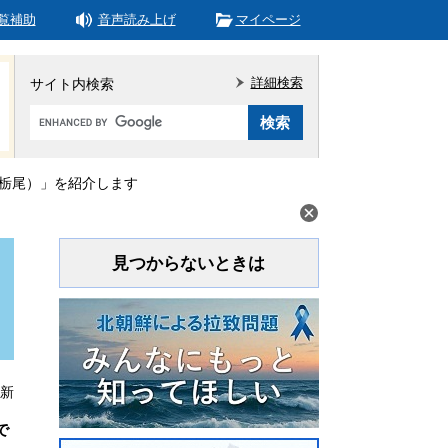
覧補助
音声読み上げ
マイページ
詳細検索
サイト内検索
Google
カ
ス
タ
（栃尾）」を紹介します
ム
検
索
見つからないときは
更新
で