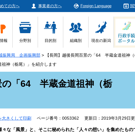
めての方へ
事業者の方へ
Foreign Language
閲
情報
分野別
目的別
組織別
現在の新潟
域振興局 企画振興部
>
【長岡】越後長岡百景の「64 半蔵金道祖神
道祖神（栃尾）」を紹介します
の「64 半蔵金道祖神（栃
を大きくして印刷
ページ番号：0053362
更新日：2019年3月29日
々な「風景」と、そこに秘められた「人々の想い」を集めたもの