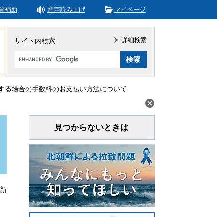
覧補助
音声読み上げ
マイページ
詳細検索
サイト内検索
Google
カ
ス
タ
する場合の手数料のお支払い方法について
ム
検
索
見つからないときは
更新