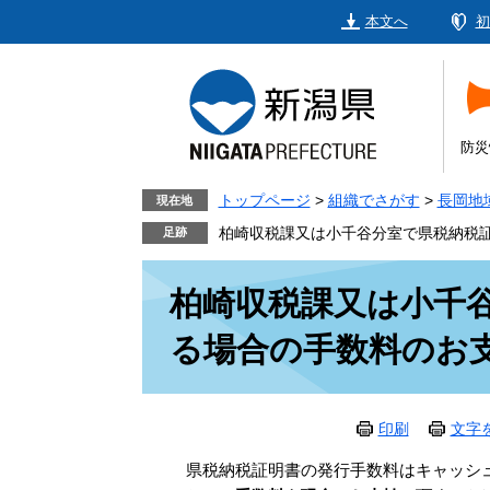
ペ
メ
本文へ
初
ー
ニ
ジ
ュ
の
ー
先
を
頭
飛
防災
で
ば
す。
し
トップページ
>
組織でさがす
>
長岡地
現在地
て
柏崎収税課又は小千谷分室で県税納税
本
本
文
柏崎収税課又は小千
文
へ
る場合の手数料のお
印刷
文字
県税納税証明書の発行手数料はキャッシュ