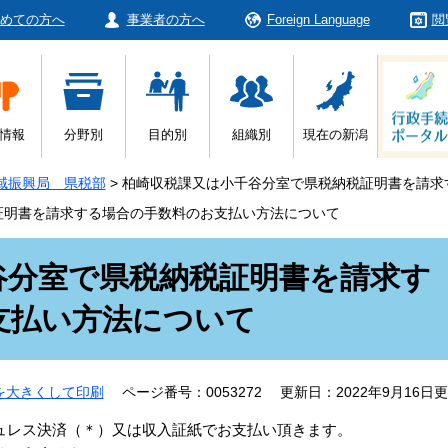
めての方へ
事業者の方へ
Foreign Language
閲
情報
分野別
目的別
組織別
現在の新潟
域振興局 県税部
>
柏崎収税課又は小千谷分室で県税納税証明書を請求
証明書を請求する場合の手数料のお支払い方法について
谷分室で県税納税証明書を請求す
支払い方法について
を大きくして印刷
ページ番号：0053272
更新日：2022年9月16日
レス決済（＊）又は収入証紙でお支払い頂きます。