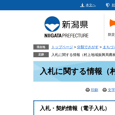
ペ
メ
本文へ
初
ー
ニ
ジ
ュ
の
ー
先
を
頭
飛
防災
で
ば
す。
し
トップページ
>
分類でさがす
>
まちづ
現在地
て
入札に関する情報（村上地域振興局農
本
本
文
入札に関する情報（
文
へ
印刷
文字
入札・契約情報（電子入札）