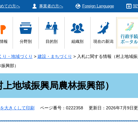
めての方へ
事業者の方へ
Foreign Language
閲
情報
分野別
目的別
組織別
現在の新潟
くり・地域づくり
>
建設・まちづくり
>
入札に関する情報（村上地域振
林振興部）
村上地域振興局農林振興部）
を大きくして印刷
ページ番号：0222358
更新日：2026年7月9日