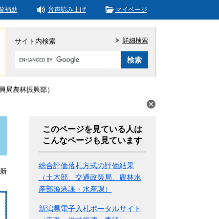
覧補助
音声読み上げ
マイページ
詳細検索
サイト内検索
Google
カ
ス
タ
興局農林振興部）
ム
検
索
このページを見ている人は
こんなページも見ています
総合評価落札方式の評価結果
更新
（土木部、交通政策局、農林水
産部漁港課・水産課）
新潟県電子入札ポータルサイト