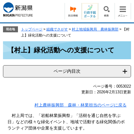
ペ
メ
ー
ニ
ジ
ュ
の
ー
先
を
トップページ
>
組織でさがす
>
村上地域振興局 農林振興部
>
【村
現在地
頭
飛
上】緑化活動への支援について
で
ば
本
す。
し
【村上】緑化活動への支援について
文
て
本
文
ページ内目次
へ
ページ番号：0053022
更新日：2026年2月13日更新
村上農林振興部 森林・林業担当のページに戻る
村上局では、「岩船林業振興祭」「活樹を通じ自然を学ぶ
日」などの様々な緑化イベント、地域で活動する緑化関係のボ
ランティア団体や企業を支援しています。