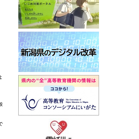
よ
般
で