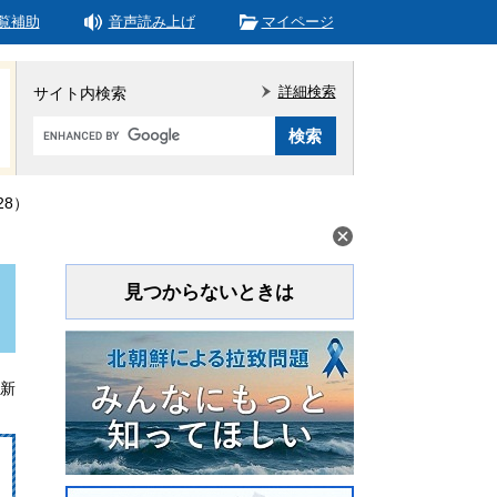
覧補助
音声読み上げ
マイページ
詳細検索
サイト内検索
Google
カ
ス
タ
8）
ム
検
索
見つからないときは
更新