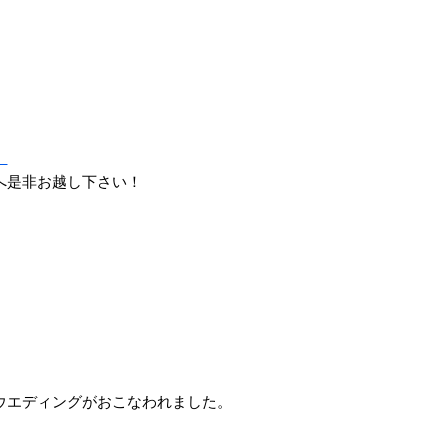
）
へ是非お越し下さい！
ウエディングがおこなわれました。