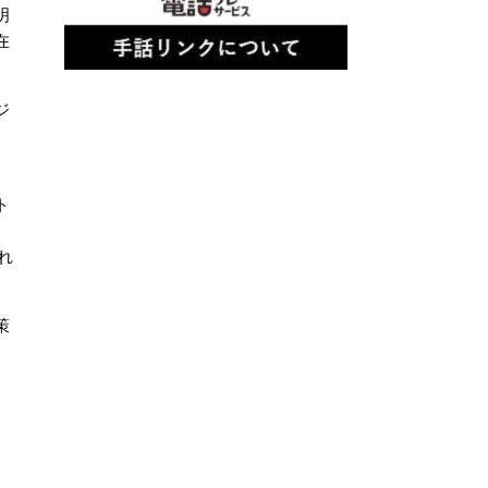
明
在
ジ
月
ト
れ
策