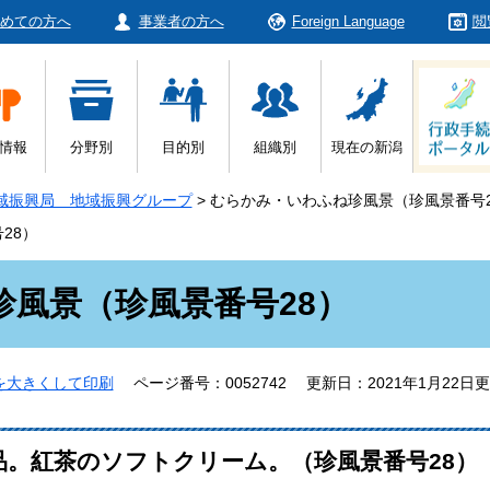
めての方へ
事業者の方へ
Foreign Language
閲
情報
分野別
目的別
組織別
現在の新潟
域振興局 地域振興グループ
>
むらかみ・いわふね珍風景（珍風景番号2
28）
風景（珍風景番号28）
を大きくして印刷
ページ番号：0052742
更新日：2021年1月22日
。紅茶のソフトクリーム。（珍風景番号28）