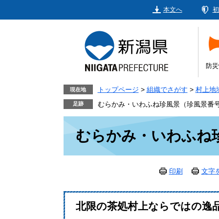
ペ
メ
本文へ
初
ー
ニ
ジ
ュ
の
ー
先
を
頭
飛
防災
で
ば
す。
し
トップページ
>
組織でさがす
>
村上地
現在地
て
むらかみ・いわふね珍風景（珍風景番号
本
本
文
むらかみ・いわふね珍
文
へ
印刷
文字
北限の茶処村上ならではの逸品