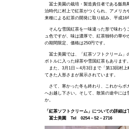
冨士美園の栽培・製造責任者である飯島剛
治時代に村上で紅茶がつくられ、アメリカ
来種による紅茶の開発に取り組み、平成1
そんな雪国紅茶を一味違った形で味わうこ
ュ色ですが、味は濃厚で、紅茶独特の華やか
の期間限定、価格は250円です。
冨士美園では、「紅茶ソフトクリーム」の
ボトルに入った緑茶や雪国紅茶もあります
また、3月1日～4月3日まで「第13回村
てきた人形さまが展示されています。
さて、寒かった冬も終わり、これからポカ
へお越し下さい。そして、散策の途中には
か。
「紅茶ソフトクリーム」についての詳細は
冨士美園 Tel 0254－52－2716