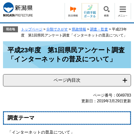
ペ
メ
ー
ニ
ジ
ュ
の
ー
先
を
トップページ
>
分類でさがす
>
県政情報
>
調査・監査
>
平成23年
現在地
頭
飛
度 第1回県民アンケート調査「インターネットの普及について」
で
ば
本
す。
し
平成23年度 第1回県民アンケート調査
文
て
「インターネットの普及について」
本
文
へ
ページ内目次
ページ番号：0049783
更新日：2019年3月29日更新
調査テーマ
「インターネットの普及について」