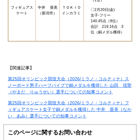
フィギュアス
中井 亜美
ＴＯＫＩＯ
〇2月20日(金)
ケート
（新潟市）
インカラミ​
女子-フリー
140.45点（9位）
合計 219.16点 3
位（銅メダル獲得）
【関連記事】
第25回オリンピック競技大会（2026/ミラノ・コルティナ）ス
ノーボード男子ハーフパイプで銅メダルを獲得した 山田 琉聖
（やまだ りゅうせい）選手についての知事コメント
第25回オリンピック競技大会（2026/ミラノ・コルティナ）フ
ィギュアスケート女子で銅メダルを獲得した 中井 亜美（なか
い あみ）選手についての知事コメント
このページに関するお問い合わせ