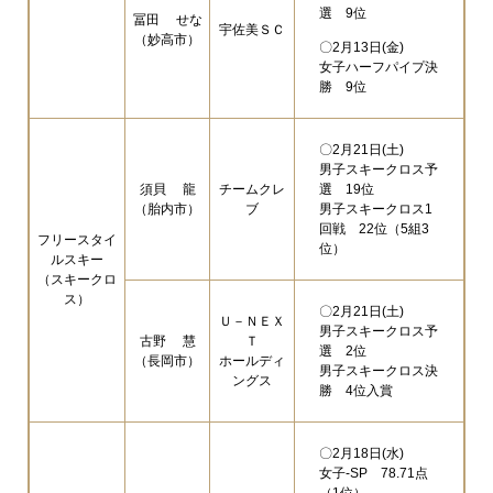
選 9位
冨田 せな
宇佐美ＳＣ
（妙高市）
〇2月13日(金)
女子ハーフパイプ決
勝 9位
〇2月21日(土)
男子スキークロス予
須貝 龍
チームクレ
選 19位
（胎内市）
ブ
男子スキークロス1
回戦 22位（5組3
フリースタイ
位）
ルスキー
（スキークロ
ス）
〇2月21日(土)
Ｕ－ＮＥＸ
男子スキークロス予
古野 慧
Ｔ
選 2位
（長岡市）
ホールディ
男子スキークロス決
ングス
勝 4位入賞
〇2月18日(水)
女子-SP 78.71点
（1位）