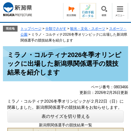
ペ
メ
ー
ニ
ジ
ュ
の
ー
先
を
トップページ
>
分類でさがす
>
観光・文化・スポーツ
>
スポーツ・
現在地
頭
飛
公園
>
ミラノ・コルティナ2026冬季オリンピックに出場した新潟県
で
ば
関係選手の競技結果を紹介します
す。
し
本
て
ミラノ・コルティナ2026冬季オリンピ
文
本
ックに出場した新潟県関係選手の競技
文
へ
結果を紹介します
ページ番号：0803466
更新日：2026年2月26日更新
ミラノ・コルティナ2026冬季オリンピックが２月22日（日）に
閉幕しました。新潟県関係選手の競技結果をお知らせします。
表のサイズを切り替える
新潟県関係選手の競技結果一覧