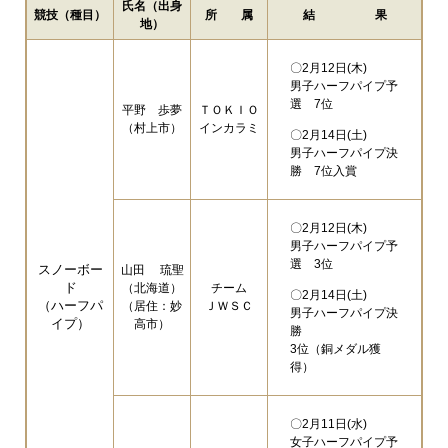
氏名（出身
競技（種目）
所 属
結 果
地）
〇2月12日(木)
男子ハーフパイプ予
選 7位
平野 歩夢
ＴＯＫＩＯ
（村上市）
インカラミ
〇2月14日(土)
男子ハーフパイプ決
勝 7位入賞
〇2月12日(木)
男子ハーフパイプ予
選 3位
スノーボー
山田 琉聖
ド
（北海道）
チーム
〇2月14日(土)
（ハーフパ
（居住：妙
ＪＷＳＣ
男子ハーフパイプ決
イプ）
高市）
勝
3位（銅メダル獲
得）
〇2月11日(水)
女子ハーフパイプ予