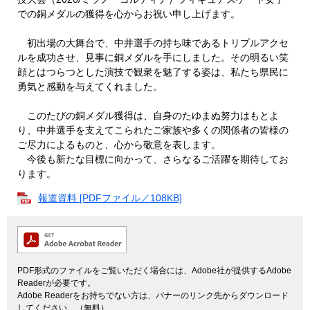
での銅メダルの獲得を心からお祝い申し上げます。
初出場の大舞台で、中井選手の持ち味であるトリプルアクセ
ルを成功させ、見事に銅メダルを手にしました。その明るい笑
顔とはつらつとした演技で観衆を魅了する姿は、私たち県民に
勇気と感動を与えてくれました。
このたびの銅メダル獲得は、自身のたゆまぬ努力はもとよ
り、中井選手を支えてこられたご家族や多くの関係者の皆様の
ご尽力によるものと、心から敬意を表します。
今後も新たな目標に向かって、さらなるご活躍を期待してお
ります。
報道資料 [PDFファイル／108KB]
PDF形式のファイルをご覧いただく場合には、Adobe社が提供するAdobe
Readerが必要です。
Adobe Readerをお持ちでない方は、バナーのリンク先からダウンロード
してください。（無料）