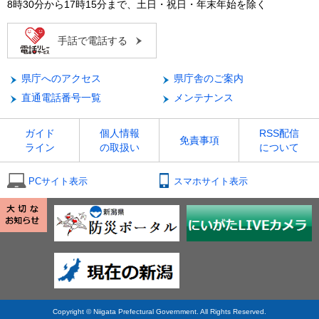
8時30分から17時15分まで、土日・祝日・年末年始を除く
手話で電話する
県庁へのアクセス
県庁舎のご案内
直通電話番号一覧
メンテナンス
ガイド
個人情報
RSS配信
免責事項
ライン
の取扱い
について
PCサイト表示
スマホサイト表示
Copyright © Niigata Prefectural Government. All Rights Reserved.