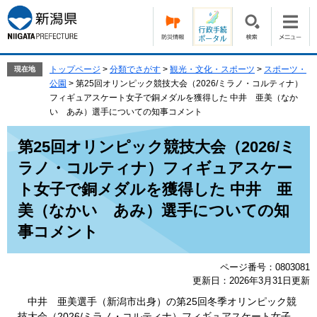
ペ
メ
ー
ニ
ジ
ュ
の
ー
先
を
トップページ
>
分類でさがす
>
観光・文化・スポーツ
>
スポーツ・
現在地
頭
飛
公園
>
第25回オリンピック競技大会（2026/ミラノ・コルティナ）
で
ば
フィギュアスケート女子で銅メダルを獲得した 中井 亜美（なか
す。
し
い あみ）選手についての知事コメント
て
本
本
第25回オリンピック競技大会（2026/ミ
文
文
ラノ・コルティナ）フィギュアスケー
へ
ト女子で銅メダルを獲得した 中井 亜
美（なかい あみ）選手についての知
事コメント
ページ番号：0803081
更新日：2026年3月31日更新
中井 亜美選手（新潟市出身）の第25回冬季オリンピック競
技大会（2026/ミラノ・コルティナ）フィギュアスケート女子