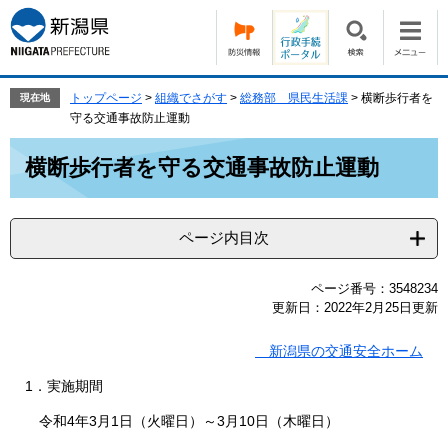
ペ
メ
ー
ニ
ジ
ュ
の
ー
先
を
トップページ
>
組織でさがす
>
総務部 県民生活課
>
横断歩行者を
現在地
頭
飛
守る交通事故防止運動
で
ば
本
す。
し
横断歩行者を守る交通事故防止運動
文
て
本
文
ページ内目次
へ
ページ番号：3548234
更新日：2022年2月25日更新
新潟県の交通安全ホーム
1．実施期間
令和4年3月1日（火曜日）～3月10日（木曜日）