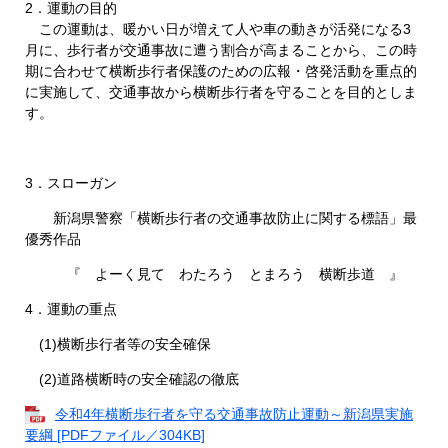
2．運動の目的
この運動は、暖かい日が増えて人や車の動きが活発になる3
月に、歩行者が交通事故に遭う割合が高まることから、この時
期に合わせて横断歩行者保護のための広報・啓発活動を重点的
に実施して、交通事故から横断歩行者を守ることを目的としま
す。
3．スローガン
新潟県警察「横断歩行者の交通事故防止に関する標語」最
優秀作品
『 よーく見て わたろう とまろう 横断歩道 』
4．運動の重点
(1)横断歩行者等の安全確保
(2)道路横断時の安全確認の徹底
令和4年横断歩行者を守る交通事故防止運動～新潟県実施
要綱 [PDFファイル／304KB]