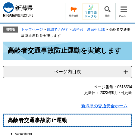
ペ
メ
ー
ニ
ジ
ュ
の
ー
先
を
トップページ
>
組織でさがす
>
総務部 県民生活課
>
高齢者交通事
現在地
頭
飛
故防止運動を実施します
で
ば
本
す。
し
高齢者交通事故防止運動を実施します
文
て
本
文
ページ内目次
へ
ページ番号：0518534
更新日：2023年9月7日更新
新潟県の交通安全ホーム
高齢者交通事故防止運動
実施期間