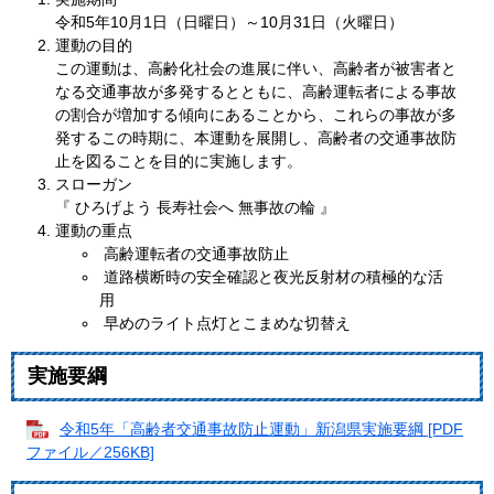
令和5年10月1日（日曜日）～10月31日（火曜日）
運動の目的
この運動は、高齢化社会の進展に伴い、高齢者が被害者と
なる交通事故が多発するとともに、高齢運転者による事故
の割合が増加する傾向にあることから、これらの事故が多
発するこの時期に、本運動を展開し、高齢者の交通事故防
止を図ることを目的に実施します。
スローガン
『 ひろげよう 長寿社会へ 無事故の輪 』
運動の重点
高齢運転者の交通事故防止
道路横断時の安全確認と夜光反射材の積極的な活
用
早めのライト点灯とこまめな切替え
実施要綱
令和5年「高齢者交通事故防止運動」新潟県実施要綱 [PDF
ファイル／256KB]