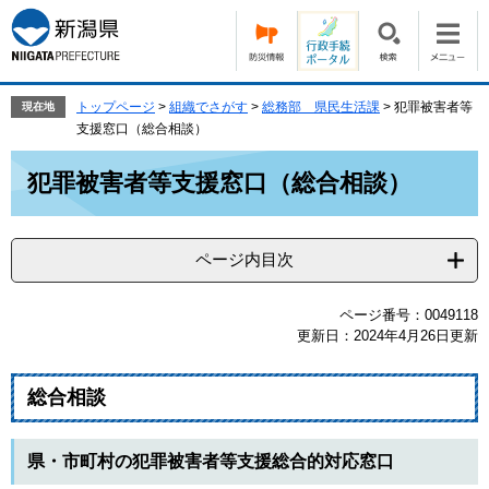
ペ
メ
ー
ニ
ジ
ュ
の
ー
先
を
トップページ
>
組織でさがす
>
総務部 県民生活課
>
犯罪被害者等
現在地
頭
飛
支援窓口（総合相談）
で
ば
本
す。
し
犯罪被害者等支援窓口（総合相談）
文
て
本
文
ページ内目次
へ
ページ番号：0049118
更新日：2024年4月26日更新
総合相談
県・市町村の犯罪被害者等支援総合的対応窓口