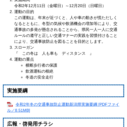
令和2年12月11日（金曜日）～12月20日（日曜日）
運動の目的
この運動は、年末が近づくと、人や車の動きが慌ただしく
なるとともに、冬型の気候や飲酒機会の増加等により、交
通事故の多発が懸念されることから、県民一人一人に交通
ルールの遵守と正しい交通マナーの実践を習慣付けること
により、交通事故防止を図ることを目的とします。
スローガン
『 この冬は 人も車も ディスタンス 』
運動の重点
横断歩行者の保護
飲酒運転の根絶
冬道の安全走行
実施要綱
令和2年冬の交通事故防止運動新潟県実施要綱 [PDFファイ
ル／8.51MB]
広報・啓発用チラシ