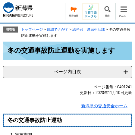
ペ
メ
ー
ニ
ジ
ュ
の
ー
先
を
トップページ
>
組織でさがす
>
総務部 県民生活課
>
冬の交通事故
現在地
頭
飛
防止運動を実施します
で
ば
本
す。
し
冬の交通事故防止運動を実施します
文
て
本
文
ページ内目次
へ
ページ番号：0491241
更新日：2020年11月10日更新
新潟県の交通安全ホーム
冬の交通事故防止運動
実施期間