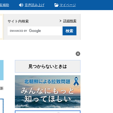
覧補助
音声読み上げ
マイページ
詳細検索
サイト内検索
Google
カ
ス
タ
ム
検
索
見つからないときは
更新