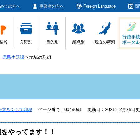
めての方へ
事業者の方へ
Foreign Language
閲
情報
分野別
目的別
組織別
現在の新潟
 県民生活課
>
地域の取組
を大きくして印刷
ページ番号：0049091
更新日：2021年2月26日
組をやってます！！