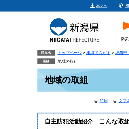
ペ
メ
本文へ
初
ー
ニ
ジ
ュ
の
ー
先
を
頭
飛
防災
で
ば
す。
し
トップページ
>
組織でさがす
>
総務部
現在地
て
地域の取組
本
本
文
地域の取組
文
へ
印刷
文字
自主防犯活動紹介 こんな取