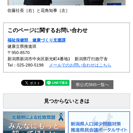
佐藤社長［右］と花角知事［左］
このページに関するお問い合わせ
福祉保健部 健康づくり支援課
健康立県推進班
〒950-8570
新潟県新潟市中央区新光町4番地1 新潟県庁行政庁舎
Tel：025-280-5198
メールでのお問い合わせはこちら
県公式SNS一覧へ
見つからないときは