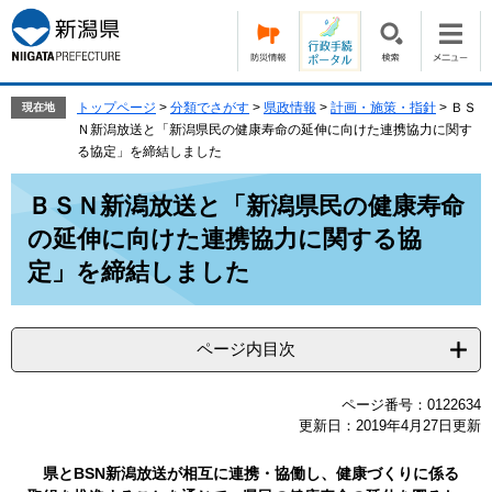
ペ
メ
ー
ニ
ジ
ュ
の
ー
先
を
トップページ
>
分類でさがす
>
県政情報
>
計画・施策・指針
>
ＢＳ
現在地
頭
飛
Ｎ新潟放送と「新潟県民の健康寿命の延伸に向けた連携協力に関す
で
ば
る協定」を締結しました
す。
し
本
て
ＢＳＮ新潟放送と「新潟県民の健康寿命
文
本
の延伸に向けた連携協力に関する協
文
へ
定」を締結しました
ページ内目次
ページ番号：0122634
更新日：2019年4月27日更新
県とBSN新潟放送が相互に連携・協働し、健康づくりに係る