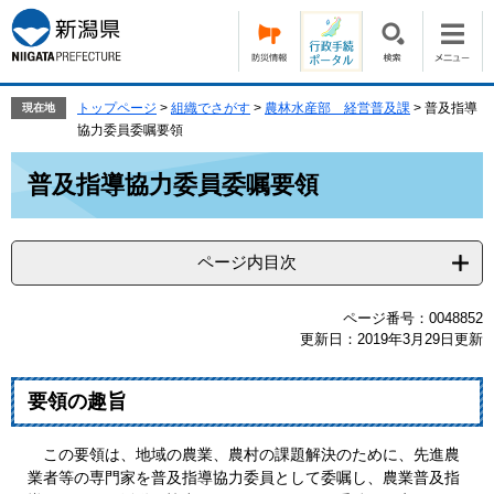
ペ
メ
ー
ニ
ジ
ュ
の
ー
先
を
トップページ
>
組織でさがす
>
農林水産部 経営普及課
>
普及指導
現在地
頭
飛
協力委員委嘱要領
で
ば
本
す。
し
普及指導協力委員委嘱要領
文
て
本
文
ページ内目次
へ
ページ番号：0048852
更新日：2019年3月29日更新
要領の趣旨
この要領は、地域の農業、農村の課題解決のために、先進農
業者等の専門家を普及指導協力委員として委嘱し、農業普及指