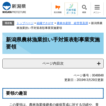
ペ
メ
ー
ニ
ジ
ュ
の
ー
先
を
トップページ
>
組織でさがす
>
農林水産部 経営普及課
>
新潟県農
現在地
頭
飛
林漁業担い手対策表彰事業実施要領
で
ば
本
す。
し
新潟県農林漁業担い手対策表彰事業実施
文
て
要領
本
文
へ
ページ内目次
ページ番号：0048848
更新日：2019年3月29日更新
要領の趣旨
この要領は、農林漁業後継者の確保育成に対する功績や、青