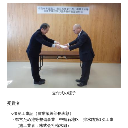
​交付式の様子
受賞者
○優良工事証（農業振興部長表彰）
・県営ため池等整備事業 中鯖石地区 排水路第1次工事
（施工業者：株式会社植木組）