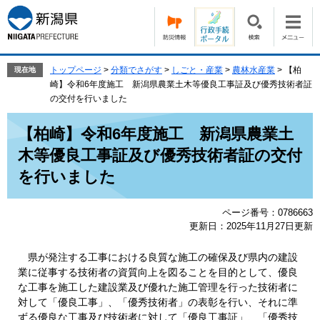
ペ
メ
ー
ニ
ジ
ュ
の
ー
先
を
トップページ
>
分類でさがす
>
しごと・産業
>
農林水産業
>
【柏
現在地
頭
飛
崎】令和6年度施工 新潟県農業土木等優良工事証及び優秀技術者証
で
ば
の交付を行いました
す。
し
本
て
【柏崎】令和6年度施工 新潟県農業土
文
本
木等優良工事証及び優秀技術者証の交付
文
へ
を行いました
ページ番号：0786663
更新日：2025年11月27日更新
県が発注する工事における良質な施工の確保及び県内の建設
業に従事する技術者の資質向上を図ることを目的として、優良
な工事を施工した建設業及び優れた施工管理を行った技術者に
対して「優良工事」、「優秀技術者」の表彰を行い、それに準
ずる優良な工事及び技術者に対して「優良工事証」、「優秀技