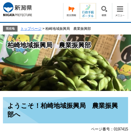
ペ
メ
ー
ニ
ジ
ュ
の
ー
先
を
トップページ
>
柏崎地域振興局 農業振興部
現在地
頭
飛
で
ば
柏崎地域振興局 農業振興部
す。
し
て
本
文
へ
本
ようこそ！柏崎地域振興局 農業振興
文
部へ
ページ番号：0197415