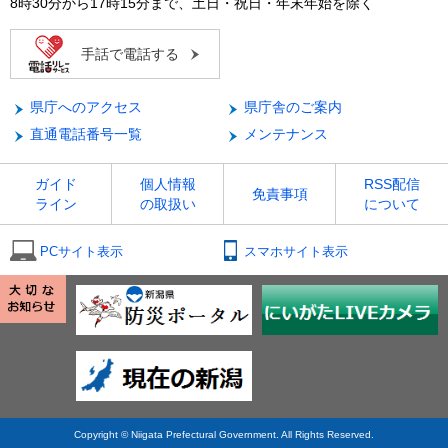
8時30分から17時15分まで、土日・祝日・年末年始を除く
手話で電話する
県庁へのアクセス
県庁舎のご案内
直通電話番号一覧
メンテナンス
ガイド
個人情報
RSS配信
免責事項
ライン
の取扱い
について
PCサイト表示
スマホサイト表示
Copyright © Niigata Prefectural Government. All Rights Reserved.