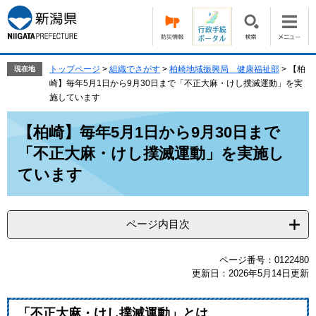
ペ
メ
ー
ニ
ジ
ュ
の
ー
先
を
トップページ
>
組織でさがす
>
柏崎地域振興局 健康福祉部
>
【柏
現在地
頭
飛
崎】毎年5月1日から9月30日まで「不正大麻・けし撲滅運動」を実
で
ば
施しています
す。
し
本
て
【柏崎】毎年5月1日から9月30日まで
文
本
「不正大麻・けし撲滅運動」を実施し
文
へ
ています
ページ内目次
ページ番号：0122480
更新日：2026年5月14日更新
「不正大麻・けし撲滅運動」とは