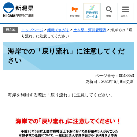
ペ
メ
ー
ニ
ジ
ュ
の
ー
先
を
トップページ
>
組織でさがす
>
土木部 河川管理課
>
海岸での「戻
現在地
頭
飛
り流れ」に注意してください
で
ば
本
す。
し
海岸での「戻り流れ」に注意してくだ
文
て
さい
本
文
へ
ページ番号：0048353
更新日：2020年6月9日更新
海岸を利用する際は「戻り流れ」に注意してください。