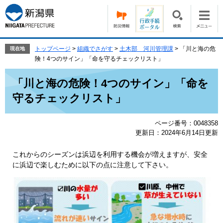
ペ
メ
ー
ニ
ジ
ュ
の
ー
先
を
トップページ
>
組織でさがす
>
土木部 河川管理課
>
「川と海の危
現在地
頭
飛
険！4つのサイン」「命を守るチェックリスト」
で
ば
本
す。
し
「川と海の危険！4つのサイン」「命を
文
て
守るチェックリスト」
本
文
へ
ページ番号：0048358
更新日：2024年6月14日更新
これからのシーズンは浜辺を利用する機会が増えますが、安全
に浜辺で楽しむために以下の点に注意して下さい。