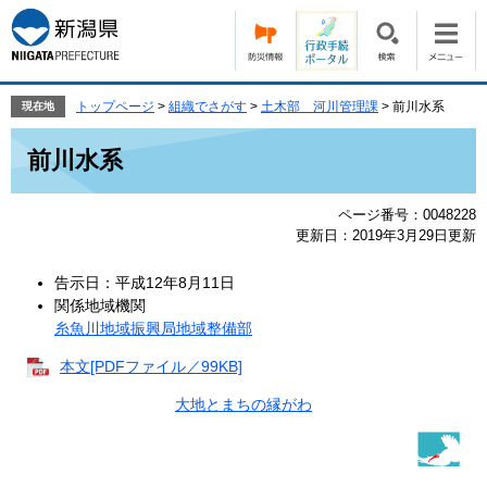
ペ
メ
ー
ニ
ジ
ュ
の
ー
先
を
トップページ
>
組織でさがす
>
土木部 河川管理課
>
前川水系
現在地
頭
飛
本
で
ば
前川水系
文
す。
し
て
ページ番号：0048228
本
更新日：2019年3月29日更新
文
へ
告示日：平成12年8月11日
関係地域機関
糸魚川地域振興局地域整備部
本文[PDFファイル／99KB]
大地とまちの縁がわ