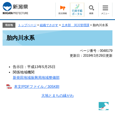
ペ
メ
ー
ニ
ジ
ュ
の
ー
先
を
トップページ
>
組織でさがす
>
土木部 河川管理課
>
胎内川水系
現在地
頭
飛
本
で
ば
胎内川水系
文
す。
し
て
ページ番号：0048179
本
更新日：2019年3月29日更新
文
へ
告示日：平成13年5月25日
関係地域機関
新発田地域振興局地域整備部
本文[PDFファイル／305KB]
大地とまちの縁がわ