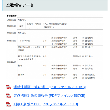
全数報告データ
週報速報版（第45週） [PDFファイル／201KB]
定点把握対象疾患報告 [PDFファイル／567KB]
別紙1 新型コロナ [PDFファイル／559KB]