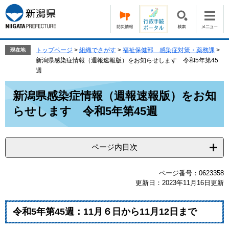
ペ
メ
ー
ニ
ジ
ュ
の
ー
先
を
トップページ
>
組織でさがす
>
福祉保健部 感染症対策・薬務課
>
現在地
頭
飛
新潟県感染症情報（週報速報版）をお知らせします 令和5年第45
で
ば
週
す。
し
本
て
新潟県感染症情報（週報速報版）をお知
文
本
らせします 令和5年第45週
文
へ
ページ内目次
ページ番号：0623358
更新日：2023年11月16日更新
令和5年
第45週
：11月６
日から11月12日まで