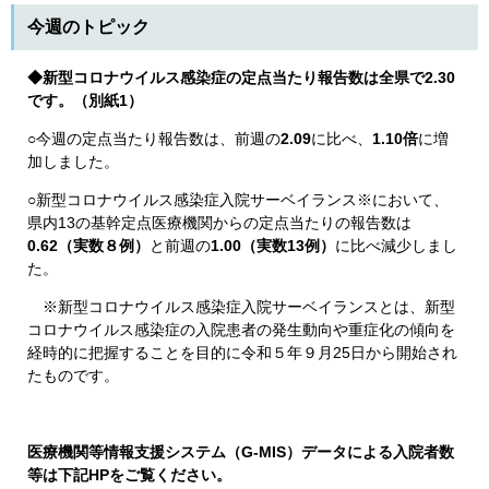
今週のトピック
◆新型コロナウイルス感染症の定点当たり報告数は全県で2.30
です。（別紙1）
○今週の定点当たり報告数は、前週の
2.09
に比べ、
1.10倍
に増
加しました。
○​新型コロナウイルス感染症入院サーベイランス※において、
県内13の基幹定点医療機関からの定点当たりの報告数は
0.62（実数８例）
と前週の​
1.00（実数13例）
に比べ減少しまし
た。
※新型コロナウイルス感染症入院サーベイランスとは、新型
コロナウイルス感染症の入院患者の発生動向や重症化の傾向を
経時的に把握することを目的に令和５年９月25日から開始され
たものです。
医療機関等情報支援システム（G-MIS）データによる入院者数
等は下記HPをご覧ください。