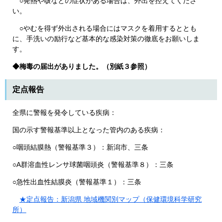
○発熱や咳などの症状がある場合は、外出を控えてくださ
い。
○やむを得ず外出される場合にはマスクを着用するととも
に、手洗いの励行など基本的な感染対策の徹底をお願いしま
す。
◆梅毒の届出がありました。（別紙３参照）
定点報告
​全県に警報を発令している疾病：
国の示す警報基準以上となった管内のある疾病：
○咽頭結膜熱（警報基準３）：新潟市、三条
○A群溶血性レンサ球菌咽頭炎（警報基準８）：三条
○急性出血性結膜炎（警報基準１）：三条
★定点報告：新潟県 地域機関別マップ（保健環境科学研究
所）