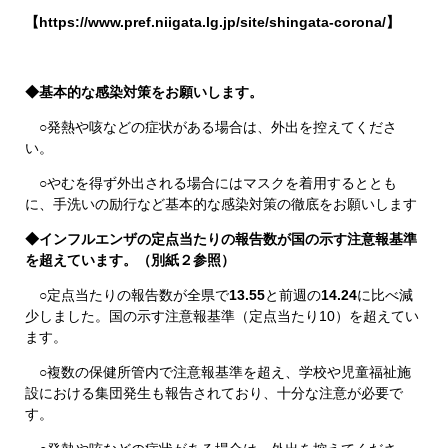
【https://www.pref.niigata.lg.jp/site/shingata-corona/】
◆基本的な感染対策をお願いします。
○発熱や咳などの症状がある場合は、外出を控えてくださ
い。
○やむを得ず外出される場合にはマスクを着用するととも
に、手洗いの励行など基本的な感染対策の徹底をお願いします
◆インフルエンザの定点当たりの報告数が国の示す注意報基準
を超えています。（別紙２参照）
○定点当たりの報告数が全県で
13.55
と前週の
14.24
に比べ減
少しました。国の示す注意報基準（定点当たり10）を超えてい
ます。
○複数の保健所管内で注意報基準を超え、学校や児童福祉施
設における集団発生も報告されており、十分な注意が必要で
す。