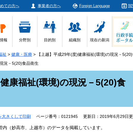
めての方へ
事業者の方へ
Foreign Language
閲
情報
分野別
目的別
組織別
現在の新潟
福祉
>
健康・医療
>
【上越】平成29年(度)健康福祉(環境)の現況－5(20
現況－5(20)食品衛生
健康福祉(環境)の現況－5(20)食
を大きくして印刷
ページ番号：0121945
更新日：2019年6月29日
所管内（妙高市、上越市）のデータを掲載しています。