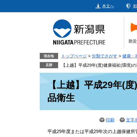
ペ
メ
本文へ
初
ー
ニ
ジ
ュ
の
ー
先
を
頭
飛
防災
で
ば
す。
し
トップページ
>
分類でさがす
>
健康・
現在地
て
【上越】平成29年(度)健康福祉(環境)の
本
本
文
【上越】平成29年(度)
文
へ
品衛生
印刷
文字
平成29年度または平成29年次の上越保健