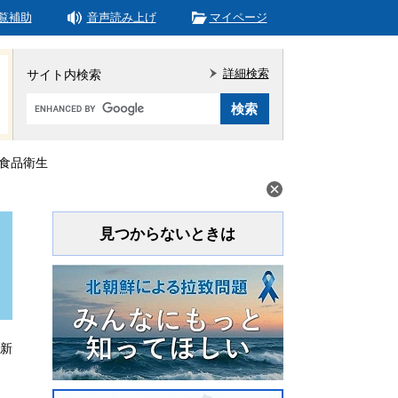
覧補助
音声読み上げ
マイページ
詳細検索
サイト内検索
Google
カ
ス
タ
)食品衛生
ム
検
索
見つからないときは
更新