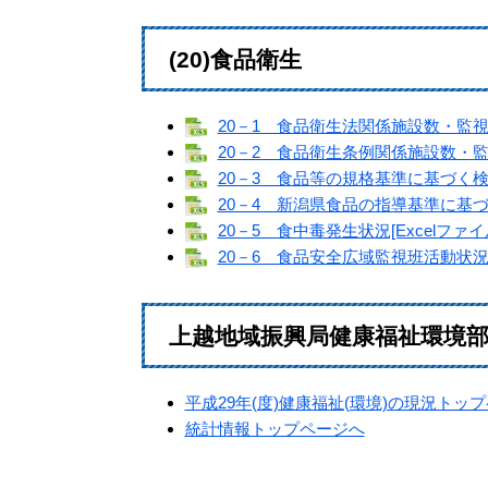
(20)食品衛生
20－1 食品衛生法関係施設数・監視数、
20－2 食品衛生条例関係施設数・監視
20－3 食品等の規格基準に基づく検査実
20－4 新潟県食品の指導基準に基づく
20－5 食中毒発生状況[Excelファイル
20－6 食品安全広域監視班活動状況・班
上越地域振興局健康福祉環境
平成29年(度)健康福祉(環境)の現況トッ
統計情報トップページへ