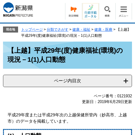
ペ
メ
ー
ニ
ジ
ュ
の
ー
先
を
トップページ
>
分類でさがす
>
健康・福祉
>
健康・医療
>
【上越】
現在地
頭
飛
平成29年(度)健康福祉(環境)の現況－1(1)人口動態
で
ば
本
す。
し
【上越】平成29年(度)健康福祉(環境)の
文
て
現況－1(1)人口動態
本
文
へ
ページ内目次
ページ番号：0121932
更新日：2019年6月29日更新
平成29年度または平成29年次の上越保健所管内（妙高市、上越
市）のデータを掲載しています。