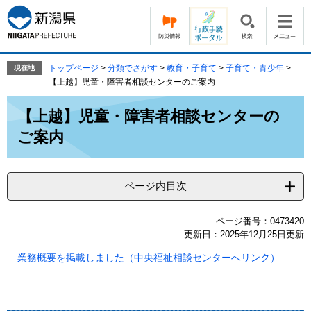
ペ
メ
ー
ニ
ジ
ュ
の
ー
先
を
トップページ
>
分類でさがす
>
教育・子育て
>
子育て・青少年
>
現在地
頭
飛
【上越】児童・障害者相談センターのご案内
で
ば
本
す。
し
【上越】児童・障害者相談センターの
文
て
ご案内
本
文
へ
ページ内目次
ページ番号：0473420
更新日：2025年12月25日更新
業務概要を掲載しました（中央福祉相談センターへリンク）