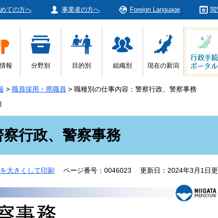
めての方へ
事業者の方へ
Foreign Language
閲
情報
分野別
目的別
組織別
現在の新潟
報
>
職員採用・県職員
>
職種別の仕事内容：警察行政、警察事務
務
警察行政、警察事務
を大きくして印刷
ページ番号：0046023
更新日：2024年3月1日