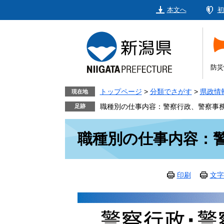
ペ
メ
本文へ
初
ー
ニ
ジ
ュ
の
ー
先
を
頭
飛
防災
で
ば
す。
し
トップページ
>
分類でさがす
>
県政情
現在地
て
職種別の仕事内容：警察行政、警察事
本
本
文
職種別の仕事内容：
文
へ
印刷
文字