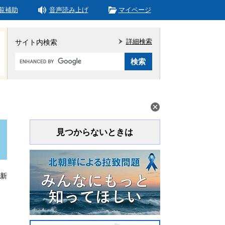
覧補助
音声読み上げ
マイページ
詳細検索
サイト内検索
Google
カ
ス
タ
ム
検
索
見つからないときは
更新