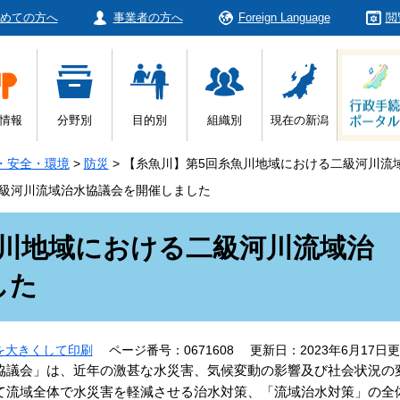
めての方へ
事業者の方へ
Foreign Language
閲
情報
分野別
目的別
組織別
現在の新潟
・安全・環境
>
防災
>
【糸魚川】第5回糸魚川地域における二級河川流
二級河川流域治水協議会を開催しました
魚川地域における二級河川流域治
した
を大きくして印刷
ページ番号：0671608
更新日：2023年6月17日
議会」は、近年の激甚な水災害、気候変動の影響及び社会状況の
て流域全体で水災害を軽減させる治水対策、「流域治水対策」の全