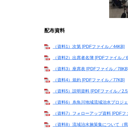
配布資料
（資料1）次第 [PDFファイル／44KB]
（資料2）出席者名簿 [PDFファイル／65
（資料3）座席表 [PDFファイル／78KB
（資料4）規約 [PDFファイル／77KB]
（資料5）説明資料 [PDFファイル／2.51
（資料6）糸魚川地域流域治水プロジェクト
（資料7）フォローアップ資料 [PDFファ
（資料8）流域治水施策集について（県河川