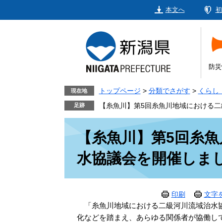
ペ
メ
本文へ
初
ー
ニ
ジ
ュ
の
ー
先
を
頭
飛
防災
で
ば
す。
し
トップページ
>
分類でさがす
>
くらし
現在地
て
【糸魚川】第5回糸魚川地域における
本
本
文
【糸魚川】第5回糸
文
へ
水協議会を開催しま
印刷
文字
「糸魚川地域における二級河川流域治水協
化などを踏まえ、あらゆる関係者が協働し