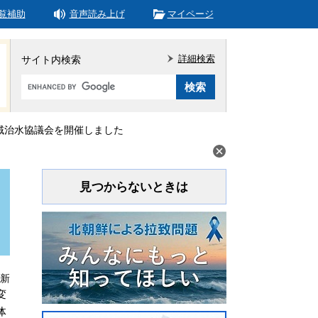
覧補助
音声読み上げ
マイページ
詳細検索
サイト内検索
Google
カ
ス
タ
域治水協議会を開催しました
ム
検
索
見つからないときは
更新
変
体