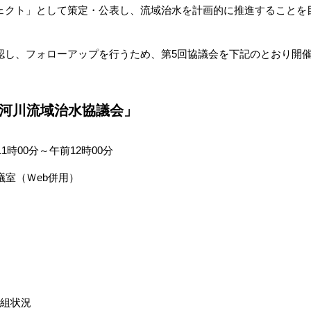
ェクト」として策定・公表し、流域治水を計画的に推進することを
し、フォローアップを行うため、第5回協議会を下記のとおり開
級河川流域治水協議会」
時00分～午前12時00分
議室（Ｗeb併用）
く取組状況