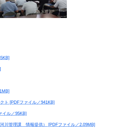
KB]
]
MB]
 [PDFファイル／941KB]
イル／95KB]
管理課 情報提供） [PDFファイル／2.09MB]