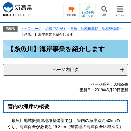
ペ
メ
ー
ニ
ジ
ュ
の
ー
先
を
トップページ
>
組織でさがす
>
糸魚川地域振興局 地域整備部
>
現在地
頭
飛
【糸魚川】海岸事業を紹介します
で
ば
本
す。
し
【糸魚川】海岸事業を紹介します
文
て
本
文
ページ内目次
へ
ページ番号：0045549
更新日：2019年3月29日更新
管内の海岸の概要
糸魚川地域振興局地域整備部では、管内の海岸線約50kmの
うち、海岸保全が必要な29.8km（県管理の海岸保全区域延長）