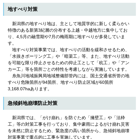
地すべり対策
新潟県の地すべり地は、主として地質学的に新しく柔らかい
特徴のある新第3紀層の分布する上越・中越地方に集中してお
り、4,5月の融雪期や7月の梅雨期に地すべりが多発していま
す。
地すべり対策事業では、地すべりの活動を緩和させるため、
「水抜きボーリング工」や「暗渠工」等、また、地すべり活動
を可能な限り停止させるための抑止工として「杭工」や「アン
カー工」等を箇所ごとの特性を考慮しながら実施しています。
糸魚川地域振興局地域整備部管内には、国土交通省所管の地
すべり危険箇所が94箇所、地すべり防止区域が60箇所
3,168.07haあります。
急傾斜地崩壊防止対策
新潟県では、「がけ崩れ」を防ぐため「擁壁工」や「法枠
工」等の対策工事を行っており、集中豪雨によるがけ崩れ災害
を未然に防止するため、緊急度の高い箇所から、急傾斜地崩壊
対策事業で重点的に工事を実施しています。