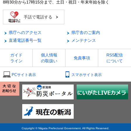
8時30分から17時15分まで、土日・祝日・年末年始を除く
手話で電話する
県庁へのアクセス
県庁舎のご案内
直通電話番号一覧
メンテナンス
ガイド
個人情報
RSS配信
免責事項
ライン
の取扱い
について
PCサイト表示
スマホサイト表示
Copyright © Niigata Prefectural Government. All Rights Reserved.