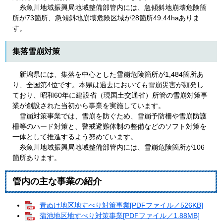
糸魚川地域振興局地域整備部管内には、急傾斜地崩壊危険箇
所が73箇所、急傾斜地崩壊危険区域が28箇所49.44haありま
す。
集落雪崩対策
新潟県には、集落を中心とした雪崩危険箇所が1,484箇所あ
り、全国第4位です。本県は過去においても雪崩災害が頻発し
ており、昭和60年に建設省（現国土交通省）所管の雪崩対策事
業が創設された当初から事業を実施しています。
雪崩対策事業では、雪崩を防ぐため、雪崩予防柵や雪崩防護
柵等のハード対策と、警戒避難体制の整備などのソフト対策を
一体として推進するよう努めています。
糸魚川地域振興局地域整備部管内には、雪崩危険箇所が106
箇所あります。
管内の主な事業の紹介
青ぬけ地区地すべり対策事業[PDFファイル／526KB]
蒲池地区地すべり対策事業[PDFファイル／1.88MB]