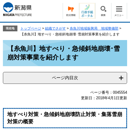
ペ
メ
ー
ニ
ジ
ュ
の
ー
先
を
トップページ
>
組織でさがす
>
糸魚川地域振興局 地域整備部
>
現在地
頭
飛
【糸魚川】地すべり・急傾斜地崩壊･雪崩対策事業を紹介します
で
ば
本
す。
し
【糸魚川】地すべり・急傾斜地崩壊･雪
文
て
崩対策事業を紹介します
本
文
へ
ページ内目次
ページ番号：0045554
更新日：2018年4月1日更新
地すべり対策・急傾斜地崩壊防止対策・集落雪崩
対策の概要