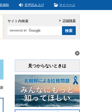
覧補助
音声読み上げ
マイページ
詳細検索
サイト内検索
Google
カ
ス
タ
ム
検
索
見つからないときは
更新