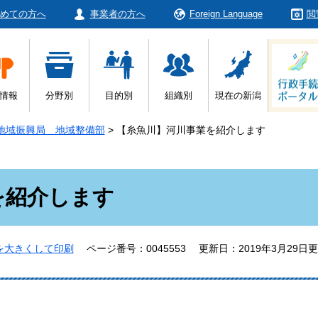
めての方へ
事業者の方へ
Foreign Language
閲
情報
分野別
目的別
組織別
現在の新潟
地域振興局 地域整備部
>
【糸魚川】河川事業を紹介します
を紹介します
を大きくして印刷
ページ番号：0045553
更新日：2019年3月29日