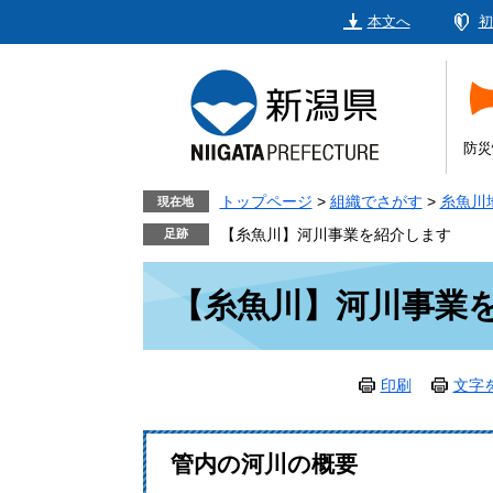
ペ
メ
本文へ
初
ー
ニ
ジ
ュ
の
ー
先
を
頭
飛
防災
で
ば
す。
し
トップページ
>
組織でさがす
>
糸魚川
現在地
て
【糸魚川】河川事業を紹介します
本
本
文
【糸魚川】河川事業
文
へ
印刷
文字
管内の河川の概要