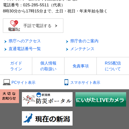
電話番号：025-285-5511（代表）
8時30分から17時15分まで、土日・祝日・年末年始を除く
手話で電話する
県庁へのアクセス
県庁舎のご案内
直通電話番号一覧
メンテナンス
ガイド
個人情報
RSS配信
免責事項
ライン
の取扱い
について
PCサイト表示
スマホサイト表示