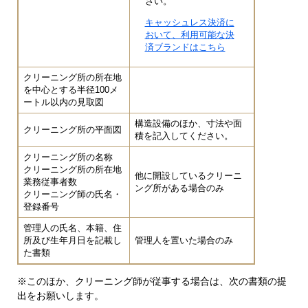
さい。
キャッシュレス決済に
おいて、利用可能な決
済ブランドはこちら
クリーニング所の所在地
を中心とする半径100メ
ートル以内の見取図
構造設備のほか、寸法や面
クリーニング所の平面図
積を記入してください。
クリーニング所の名称
クリーニング所の所在地
他に開設しているクリーニ
業務従事者数
ング所がある場合のみ
クリーニング師の氏名・
登録番号
管理人の氏名、本籍、住
所及び生年月日を記載し
管理人を置いた場合のみ
た書類
※このほか、クリーニング師が従事する場合は、次の書類の提
出をお願いします。