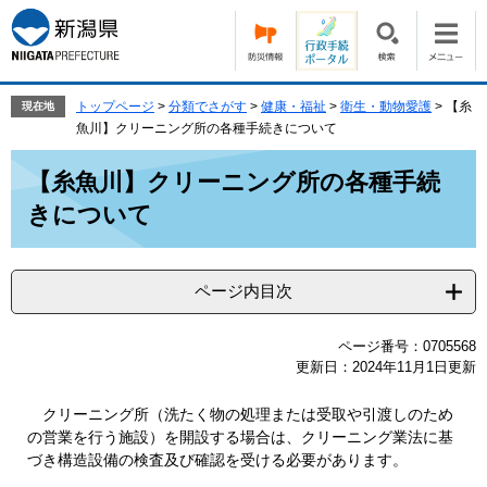
ペ
メ
ー
ニ
ジ
ュ
の
ー
先
を
トップページ
>
分類でさがす
>
健康・福祉
>
衛生・動物愛護
>
【糸
現在地
頭
飛
魚川】クリーニング所の各種手続きについて
で
ば
本
す。
し
【糸魚川】クリーニング所の各種手続
文
て
きについて
本
文
へ
ページ内目次
ページ番号：0705568
更新日：2024年11月1日更新
クリーニング所（洗たく物の処理または受取や引渡しのため
の営業を行う施設）を開設する場合は、クリーニング業法に基
づき構造設備の検査及び確認を受ける必要があります。