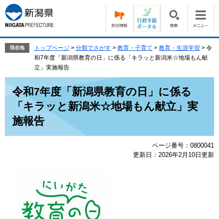
ペ
メ
ー
ニ
ジ
ュ
の
ー
先
を
トップページ
>
分類でさがす
>
教育・子育て
>
教育・生涯学習
>
令
現在地
頭
飛
和7年度「新潟県教育の日」に係る「キラッと新潟米☆地場もん献
で
ば
立」実施報告
す。
し
本
て
令和7年度「新潟県教育の日」に係る
文
本
「キラッと新潟米☆地場もん献立」実
文
へ
施報告
ページ番号：0800041
更新日：2026年2月10日更新