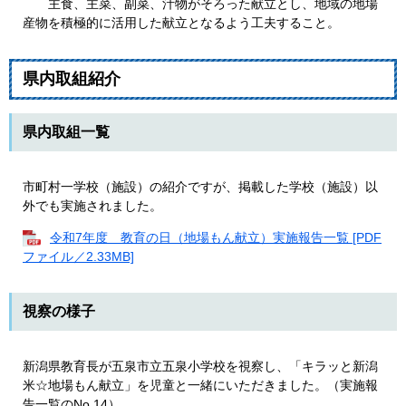
主食、主菜、副菜、汁物がそろった献立とし、地域の地場
産物を積極的に活用した献立となるよう工夫すること。
県内取組紹介
県内取組一覧
市町村一学校（施設）の紹介ですが、掲載した学校（施設）以
外でも実施されました。
令和7年度 教育の日（地場もん献立）実施報告一覧 [PDF
ファイル／2.33MB]
視察の様子
新潟県教育長が五泉市立五泉小学校を視察し、「キラッと新潟
米☆地場もん献立」を児童と一緒にいただきました。（実施報
告一覧のNo.14）