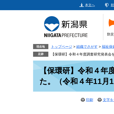
ペ
メ
本文へ
初
ー
ニ
ジ
ュ
の
ー
先
を
頭
飛
防災
で
ば
す。
し
トップページ
>
組織でさがす
>
福祉保
現在地
て
【保環研】令和４年度調査研究発表会を
本
本
文
【保環研】令和４年
文
へ
た。（令和４年11月1
印刷
文字を