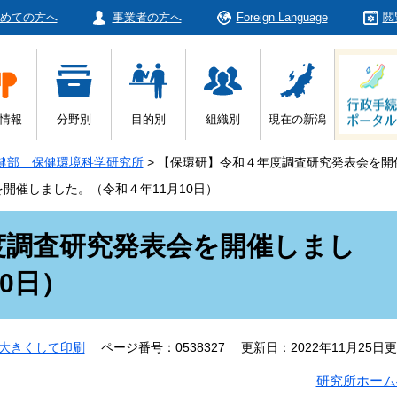
めての方へ
事業者の方へ
Foreign Language
閲
情報
分野別
目的別
組織別
現在の新潟
健部 保健環境科学研究所
>
【保環研】令和４年度調査研究発表会を開催
開催しました。（令和４年11月10日）
度調査研究発表会を開催しまし
0日）
大きくして印刷
ページ番号：0538327
更新日：2022年11月25日
研究所ホーム