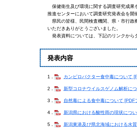
保健衛生及び環境に関する調査研究成果を県
推進センターにおいて調査研究発表会を開
県民の皆様、民間検査機関、県・市行政機
いただきありがとうございました。
発表資料については、下記のリンクからダ
発表内容
1．
カンピロバクター食中毒について [PD
2．
新型コロナウイルスゲノム解析について
3．
自然毒による食中毒について [PDFフ
4．
新潟県における酸性雨の現状について [
5．
新潟東港及び県北海域における水質の現