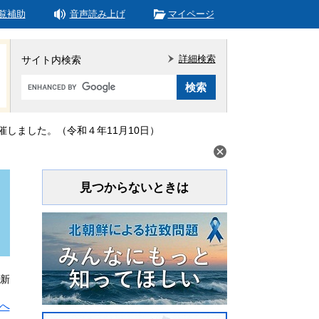
覧補助
音声読み上げ
マイページ
詳細検索
サイト内検索
Google
カ
ス
タ
しました。（令和４年11月10日）
ム
検
索
見つからないときは
更新
へ