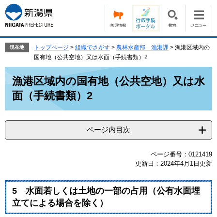
ペ
メ
ー
ニ
ジ
ュ
の
ー
先
を
トップページ
>
組織でさがす
>
農林水産部 漁港課
>
漁港区域内の
現在地
頭
飛
国有地（公共空地）又は水面（手続書類）2
で
ば
本
す。
し
漁港区域内の国有地（公共空地）又は水
文
て
面（手続書類）2
本
文
へ
ページ内目次
ページ番号：0121419
更新日：2024年4月1日更新
5 水面若しくは土地の一部の占用（公有水面埋
立てによる場合を除く）