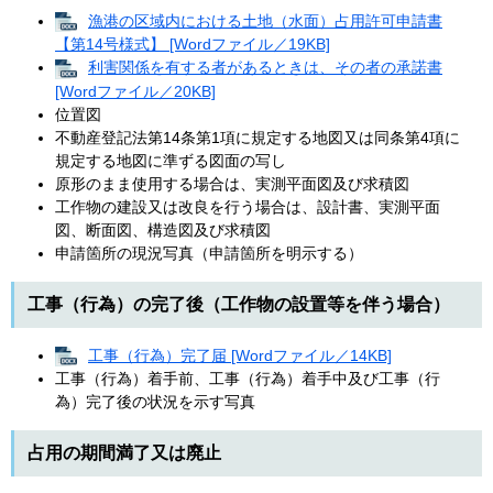
漁港の区域内における土地（水面）占用許可申請書
【第14号様式】 [Wordファイル／19KB]
利害関係を有する者があるときは、その者の承諾書
[Wordファイル／20KB]
位置図
不動産登記法第14条第1項に規定する地図又は同条第4項に
規定する地図に準ずる図面の写し
原形のまま使用する場合は、実測平面図及び求積図
工作物の建設又は改良を行う場合は、設計書、実測平面
図、断面図、構造図及び求積図
申請箇所の現況写真（申請箇所を明示する）
工事（行為）の完了後（工作物の設置等を伴う場合）
工事（行為）完了届 [Wordファイル／14KB]
工事（行為）着手前、工事（行為）着手中及び工事（行
為）完了後の状況を示す写真
占用の期間満了又は廃止