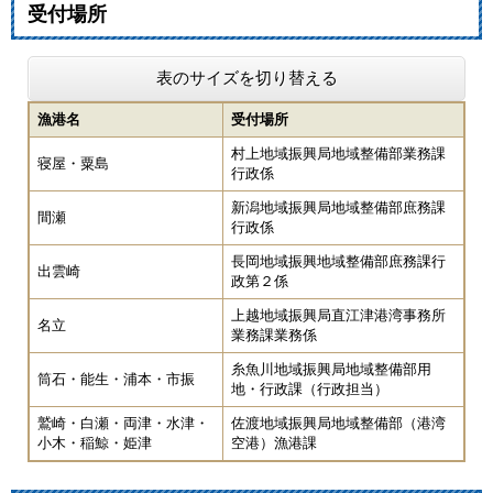
受付場所
表のサイズを切り替える
漁港名
受付場所
村上地域振興局地域整備部業務課
寝屋・粟島
行政係
新潟地域振興局地域整備部庶務課
間瀬
行政係
長岡地域振興地域整備部庶務課行
出雲崎
政第２係
上越地域振興局直江津港湾事務所
名立
業務課業務係
糸魚川地域振興局地域整備部用
筒石・能生・浦本・市振
地・行政課（行政担当）
鷲崎・白瀬・両津・水津・
佐渡地域振興局地域整備部（港湾
小木・稲鯨・姫津
空港）漁港課