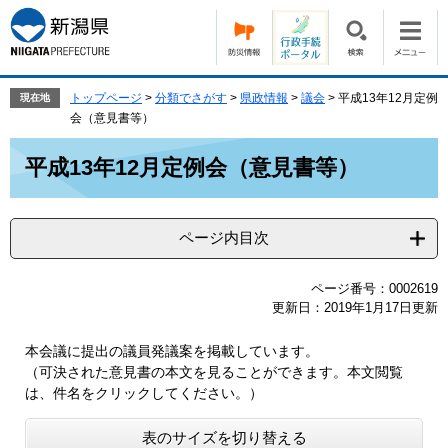
ペ
メ
ー
ニ
ジ
ュ
の
ー
先
を
トップページ
>
分類でさがす
>
県政情報
>
議会
>
平成13年12月定例
現在地
頭
飛
会（意見書等）
で
ば
本
す。
し
平成13年12月定例会（意見書等）
文
て
本
文
ページ内目次
へ
ページ番号：0002619
更新日：2019年1月17日更新
本会議に提出の議員発議案を掲載しています。
（可決された意見書の本文を見ることができます。本文閲覧
は、件名をクリックしてください。）
表のサイズを切り替える