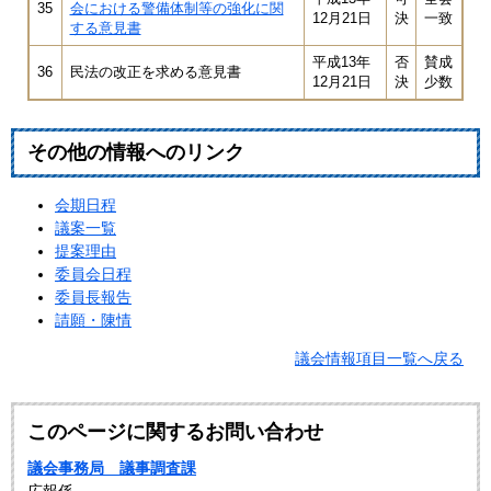
35
会における警備体制等の強化に関
12月21日
決
一致
する意見書
平成13年
否
賛成
36
民法の改正を求める意見書
12月21日
決
少数
その他の情報へのリンク
会期日程
議案一覧
提案理由
委員会日程
委員長報告
請願・陳情
議会情報項目一覧へ戻る
このページに関するお問い合わせ
議会事務局 議事調査課