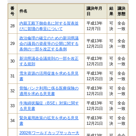
番
議決年月
結
議決
件名
号
日
果
形態
内親王殿下御命名に対する賀表並
平成13年
可
全会
28
びに賀牋の奉呈について
12月7日
決
一致
政治倫理の確立のための新潟県議
平成13年
可
全会
29
会の議員の資産等の公開に関する
12月21日
決
一致
条例の一部を改正する条例
新潟県議会会議規則の一部を改正
平成13年
可
全会
30
する規則
12月21日
決
一致
雪氷資源の活用促進を求める意見
平成13年
可
全会
31
書
12月21日
決
一致
骨髄バンク利用に係る医療保険の
平成13年
可
全会
32
適用を求める意見書
12月21日
決
一致
牛海綿状脳症（BSE）対策に関す
平成13年
可
全会
33
る意見書
12月21日
決
一致
緊急雇用政策の拡充を求める意見
平成13年
可
全会
34
書
12月21日
決
一致
2002年ワールドカップサッカー大
平成13年
可
全会