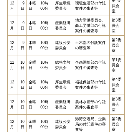
第4委
12
9
木曜
10時
厚生環境
環境生活部の付託
員会
月
日
日
00分
委員会
案件の審査等
室
地方労働委員会、
第3委
12
9
木曜
10時
産業経済
商工労働部の付託
員会
月
日
日
00分
委員会
案件の審査等
室
第2委
12
9
木曜
10時
建設公安
土木部の付託案件
員会
月
日
日
00分
委員会
の審査等
室
第1委
12
10
金曜
10時
総務文教
企画調整部の付託
員会
月
日
日
00分
委員会
案件の審査等
室
第4委
12
10
金曜
10時
厚生環境
福祉保健部の付託
員会
月
日
日
00分
委員会
案件の審査等
室
第3委
12
10
金曜
10時
産業経済
農林水産部の付託
員会
月
日
日
00分
委員会
案件の審査等
室
港湾空港局、企業
第2委
12
10
金曜
10時
建設公安
局の付託案件の審
員会
月
日
日
00分
委員会
査等
室