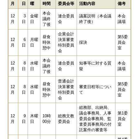
月
日
曜
時間
委員会等
活動内容
備考
本会
12
3
金曜
連合委員
議案説明（本会議
本会
議終
月
日
日
会
終了後）
議場
了後
企業会計
昼食
第5委
12
6
月曜
決算審査
時休
採決
員会
月
日
日
特別委員
憩中
室
会
本会
12
8
水曜
連合委員
知事等に対する質
本会
議終
月
日
日
会
疑
議場
了後
普通会計
昼食
第5委
12
8
水曜
決算審査
審査日程等につい
時休
員会
月
日
日
特別委員
て
憩中
室
会
総務部、出納局、
議会事務局、人事
第1委
12
9
木曜
10時
総務文教
委員会事務局、監
員会
月
日
日
00分
委員会
査委員事務局の付
室
託案件の審査等