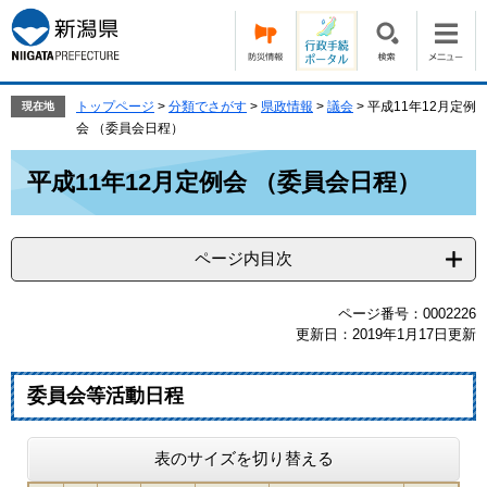
ペ
メ
ー
ニ
ジ
ュ
の
ー
先
を
トップページ
>
分類でさがす
>
県政情報
>
議会
>
平成11年12月定例
現在地
頭
飛
会 （委員会日程）
で
ば
本
す。
し
平成11年12月定例会 （委員会日程）
文
て
本
文
ページ内目次
へ
ページ番号：0002226
更新日：2019年1月17日更新
委員会等活動日程
表のサイズを切り替える