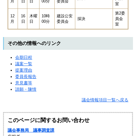
月
日
日
00分
委員会
室
第2委
12
16
木曜
10時
建設公安
採決
員会
月
日
日
00分
委員会
室
その他の情報へのリンク
会期日程
議案一覧
提案理由
委員長報告
意見書等
請願・陳情
議会情報項目一覧へ戻る
このページに関するお問い合わせ
議会事務局 議事調査課