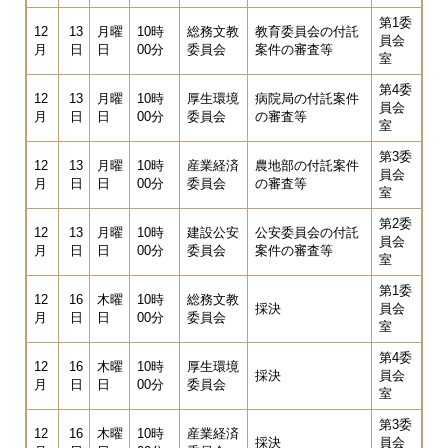
第1委
12
13
月曜
10時
総務文教
教育委員会の付託
員会
月
日
日
00分
委員会
案件の審査等
室
第4委
12
13
月曜
10時
厚生環境
病院局の付託案件
員会
月
日
日
00分
委員会
の審査等
室
第3委
12
13
月曜
10時
産業経済
農地部の付託案件
員会
月
日
日
00分
委員会
の審査等
室
第2委
12
13
月曜
10時
建設公安
公安委員会の付託
員会
月
日
日
00分
委員会
案件の審査等
室
第1委
12
16
木曜
10時
総務文教
採決
員会
月
日
日
00分
委員会
室
第4委
12
16
木曜
10時
厚生環境
採決
員会
月
日
日
00分
委員会
室
第3委
12
16
木曜
10時
産業経済
採決
員会