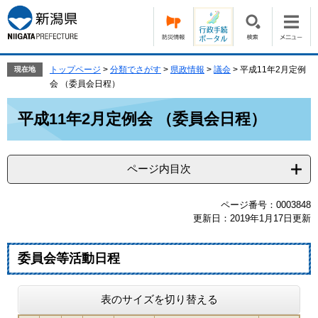
ペ
メ
ー
ニ
ジ
ュ
の
ー
先
を
トップページ
>
分類でさがす
>
県政情報
>
議会
>
平成11年2月定例
現在地
頭
飛
会 （委員会日程）
で
ば
本
す。
し
平成11年2月定例会 （委員会日程）
文
て
本
文
ページ内目次
へ
ページ番号：0003848
更新日：2019年1月17日更新
委員会等活動日程
表のサイズを切り替える