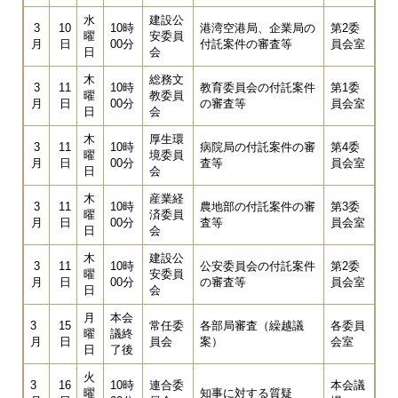
水
建設公
3
10
10時
港湾空港局、企業局の
第2委
曜
安委員
月
日
00分
付託案件の審査等
員会室
日
会
木
総務文
3
11
10時
教育委員会の付託案件
第1委
曜
教委員
月
日
00分
の審査等
員会室
日
会
木
厚生環
3
11
10時
病院局の付託案件の審
第4委
曜
境委員
月
日
00分
査等
員会室
日
会
木
産業経
3
11
10時
農地部の付託案件の審
第3委
曜
済委員
月
日
00分
査等
員会室
日
会
木
建設公
3
11
10時
公安委員会の付託案件
第2委
曜
安委員
月
日
00分
の審査等
員会室
日
会
月
本会
3
15
常任委
各部局審査（繰越議
各委員
曜
議終
月
日
員会
案）
会室
日
了後
火
3
16
10時
連合委
本会議
曜
知事に対する質疑