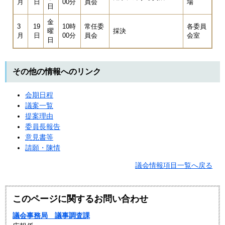
月
日
00分
員会
場
日
金
3
19
10時
常任委
各委員
曜
採決
月
日
00分
員会
会室
日
その他の情報へのリンク
会期日程
議案一覧
提案理由
委員長報告
意見書等
請願・陳情
議会情報項目一覧へ戻る
このページに関するお問い合わせ
議会事務局 議事調査課