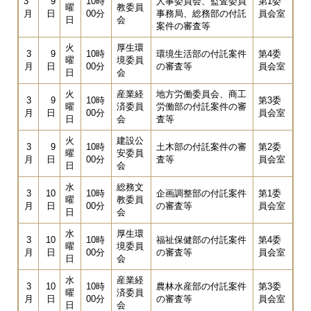
3
9
10時
人事委員会、監査委員
第1委
曜
教委員
月
日
00分
事務局、総務部の付託
員会室
日
会
案件の審査等
火
厚生環
3
9
10時
環境生活部の付託案件
第4委
曜
境委員
月
日
00分
の審査等
員会室
日
会
火
産業経
地方労働委員会、商工
3
9
10時
第3委
曜
済委員
労働部の付託案件の審
月
日
00分
員会室
日
会
査等
火
建設公
3
9
10時
土木部の付託案件の審
第2委
曜
安委員
月
日
00分
査等
員会室
日
会
水
総務文
3
10
10時
企画調整部の付託案件
第1委
曜
教委員
月
日
00分
の審査等
員会室
日
会
水
厚生環
3
10
10時
福祉保健部の付託案件
第4委
曜
境委員
月
日
00分
の審査等
員会室
日
会
水
産業経
3
10
10時
農林水産部の付託案件
第3委
曜
済委員
月
日
00分
の審査等
員会室
日
会