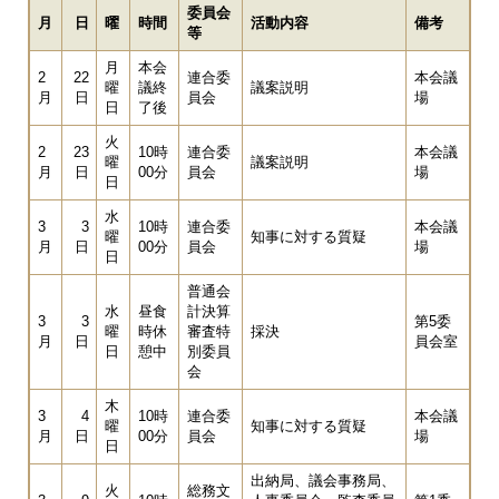
委員会
月
日
曜
時間
活動内容
備考
等
月
本会
2
22
連合委
本会議
曜
議終
議案説明
月
日
員会
場
日
了後
火
2
23
10時
連合委
本会議
曜
議案説明
月
日
00分
員会
場
日
水
3
3
10時
連合委
本会議
曜
知事に対する質疑
月
日
00分
員会
場
日
普通会
水
昼食
計決算
3
3
第5委
曜
時休
審査特
採決
月
日
員会室
日
憩中
別委員
会
木
3
4
10時
連合委
本会議
曜
知事に対する質疑
月
日
00分
員会
場
日
出納局、議会事務局、
火
総務文