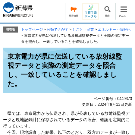
ペ
メ
ー
ニ
ジ
ュ
の
ー
先
を
トップページ
>
分類でさがす
>
しごと・産業
>
エネルギー・情報化
現在地
頭
飛
>
東京電力が県に伝送している放射線監視データと実際の測定デー
で
ば
タを照合し、一致していることを確認しました。
す。
し
本
て
東京電力が県に伝送している放射線監
文
本
視データと実際の測定データを照合
文
へ
し、一致していることを確認しまし
た。
ページ番号：0449373
更新日：2024年9月13日更新
県では、東京電力から伝送され、県が公表している放射線監視デ
ータと現地記録計に保存されているデータの照合、確認を定期的に
行っています。
今回、現地調査した結果、以下のとおり、双方のデータが一致し