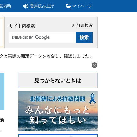
覧補助
音声読み上げ
マイページ
詳細検索
サイト内検索
Google
カ
ス
タ
タと実際の測定データを照合し、確認しました。
ム
検
索
見つからないときは
更新
ー