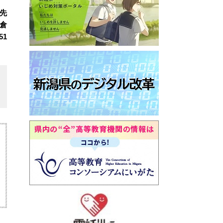
先
倉
51