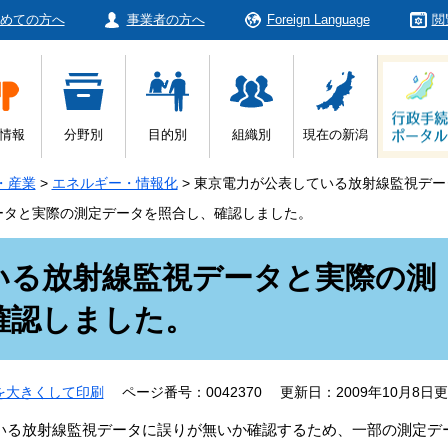
めての方へ
事業者の方へ
Foreign Language
閲
情報
分野別
目的別
組織別
現在の新潟
・産業
>
エネルギー・情報化
>
東京電力が公表している放射線監視デー
ータと実際の測定データを照合し、確認しました。
いる放射線監視データと実際の測
確認しました。
を大きくして印刷
ページ番号：0042370
更新日：2009年10月8日
いる放射線監視データに誤りが無いか確認するため、一部の測定デ