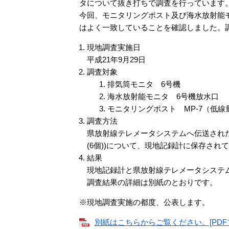
タについて抜き打ちで調査を行っています
今回、モニタリングポスト及び海水放射能
はよく一致していることを確認しました。
現地調査実施日
平成21年9月29日
調査対象
排気筒モニタ 6号機
海水放射能モニタ 6号機放水口
モニタリングポスト MP-7（低線
調査方法
県放射線テレメータシステムへ伝送されたデー
(6個))について、現地記録計に保存され
結果
現地記録計と県放射線テレメータシステ
調査結果の詳細は別紙のとおりです。
※現地調査実施の都度、公表します。
別紙はこちらからご覧ください。[PDFフ