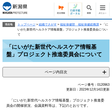
ペ
メ
ー
ニ
ジ
ュ
の
ー
先
を
トップページ
>
組織でさがす
>
福祉保健部 福祉保健総務課
>
「に
現在地
頭
飛
いがた新世代ヘルスケア情報基盤」プロジェクト推進委員会につい
で
ば
て
す。
し
本
て
「にいがた新世代ヘルスケア情報基
文
本
盤」プロジェクト推進委員会について
文
へ
ページ内目次
ページ番号：0120963
更新日：2023年12月14日更新
「にいがた新世代ヘルスケア情報基盤」プロジェクト推進委
員会の開催状況、会議資料等は、下記のとおりです。