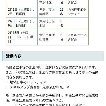
木沢地区
名
講習会
2月1日（土曜日）、
糸魚川市上
15
地域行事ボラ
2日（日曜日）
南地区
名
ンティア
2月8日（土曜日）、
津南町三箇
10
9日（日曜日）
地区
名
2月15日（土曜
魚沼市大栃
10
スキルアップ
日）、16日（日曜
山地区
名
講習会
日）
活動内容
高齢者世帯等の家屋周り、道付けなどの除雪作業を行います。
また一部の地区では、家屋等の除雪作業とあわせて以下の活動
内容を実施します。
・ 地域行事のボランティア
・ スキルアップ講習会（初級及び中級）※
※ 越後雪かき道場から講師を招聘し、初級は基本的な除雪技
術、中級は屋根雪下ろしの技術を学ぶ、
ボランティアの除雪能力向上を目的とした講習会