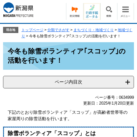
ペ
メ
ー
ニ
ジ
ュ
の
ー
先
を
トップページ
>
分類でさがす
>
まちづくり・地域づくり
>
地域づく
現在地
頭
飛
り
>
今冬も除雪ボランティア｢スコップ｣の活動を行います！
で
ば
本
す。
し
今冬も除雪ボランティア｢スコップ｣の
文
て
活動を行います！
本
文
へ
ページ内目次
ページ番号：0634999
更新日：2025年1月20日更新
下記のとおり除雪ボランティア「スコップ」が高齢者世帯等の
家屋周りの除雪活動を行います。
除雪ボランティア「スコップ」とは​