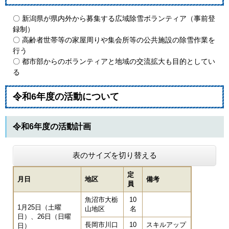
〇 新潟県が県内外から募集する広域除雪ボランティア（事前登
録制）
〇 高齢者世帯等の家屋周りや集会所等の公共施設の除雪作業を
行う
〇 都市部からのボランティアと地域の交流拡大も目的としてい
る
令和6年度の活動について
令和6年度の活動計画
表のサイズを切り替える
定
月日
地区
備考
員
魚沼市大栃
10
1月25日（土曜
山地区
名
日）、26日（日曜
長岡市川口
10
スキルアップ
日）