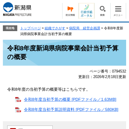
ペ
メ
ー
ニ
ジ
ュ
の
ー
先
を
トップページ
>
組織でさがす
>
病院局 経営企画課
>
令和8年度新
現在地
頭
飛
潟県病院事業会計当初予算の概要
で
ば
本
す。
し
令和8年度新潟県病院事業会計当初予算
文
て
の概要
本
文
へ
ページ番号：0794532
更新日：2026年2月18日更新
令和8年度の当初予算の概要等はこちらです。
令和8年度当初予算の概要 [PDFファイル／1.63MB]
令和8年度当初予算説明資料 [PDFファイル／580KB]