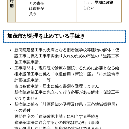
時
しく、
早期に改築
との責任
期
したい
は市長が
負う
加茂市が処理を止めている手続き
新病院建築工事の支障となる旧看護学校等建物の解体・仮
設工事に係る工事車両乗り入れのための市道の「道路工事
施工承認申請」
工事期間中、現病院で診療を継続するために必要となる給
排水設備工事に係る「水道使用（新設）届」「排水設備等
計画確認申請」 等
市は各種申請・届出に係る書類を受理しません
新病院建築工事に先立って行う必要がある解体・仮設工事
ができません
新病院に係る「計画通知の受理及び県（三条地域振興局）
への送付」
民間住宅の「建築確認申請」に相当する手続き
建築基準法に適合するかの確認は県が行う事務
市が処理しない場合、新病院の建築はできません