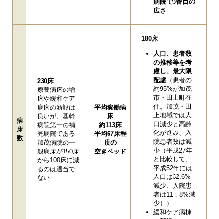
病院で3番目の
広さ
180床
人口、患者数
の推移等を考
慮し、最大限
配慮
（患者の
230床
約95%が加茂
療養病床の増
市・田上町在
床や緩和ケア
住。加茂・田
病床の新設は
平均稼働病
上地域では人
良いが、基幹
床
病
口減少と高齢
病院第一の補
約113床
床
化が進み、入
完病院である
平均67床程
数
院患者数は減
加茂病院の一
度の
少（平成27年
般病床が150床
空きベッド
と比較して、
から100床に減
平成52年には
るのは適当で
人口は32.6%
ない
減少、入院患
者は11．8%減
少））
緩和ケア病棟