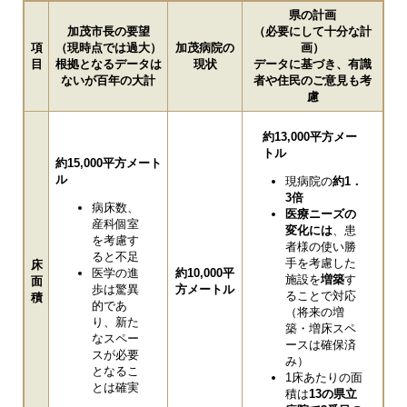
県の計画
加茂市長の要望
（必要にして十分な計
項
（現時点では過大）
加茂病院の
画）
目
根拠となるデータは
現状
データに基づき、有識
ないが百年の大計
者や住民のご意見も考
慮
約13,000平方メー
トル
約15,000平方メート
ル
現病院の
約1．
3倍
病床数、
医療ニーズの
産科個室
変化には
、患
を考慮す
者様の使い勝
ると不足
手を考慮した
床
医学の進
約10,000平
施設を
増築
す
面
歩は驚異
方メートル
ることで対応
積
的であ
（将来の増
り、新た
築・増床スペ
なスペー
ースは確保済
スが必要
み）
となるこ
1床あたりの面
とは確実
積は
13の県立