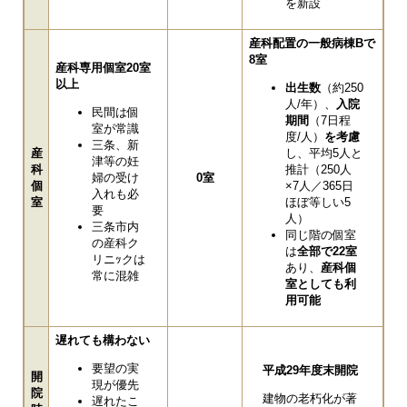
を新設
産科配置の一般病棟Bで
8室
産科専用個室20室
以上
出生数
（約250
人/年）、
入院
民間は個
期間
（7日程
室が常識
度/人）
を考慮
三条、新
産
し、平均5人と
津等の妊
科
推計（250人
婦の受け
0室
個
×7人／365日
入れも必
室
ほぼ等しい5
要
人）
三条市内
同じ階の個室
の産科ク
は
全部で22室
リニｯクは
あり、
産科個
常に混雑
室としても利
用可能
遅れても構わない
要望の実
平成29年度末開院
開
現が優先
院
建物の老朽化が著
遅れたこ