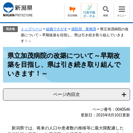
ペ
メ
ー
ニ
ジ
ュ
の
ー
先
を
トップページ
>
組織でさがす
>
病院局 業務課
>
県立加茂病院の改
現在地
頭
飛
築について～早期改築を目指し、県は引き続き取り組んでいきま
で
ば
す！～
す。
し
本
て
県立加茂病院の改築について～早期改
文
本
築を目指し、県は引き続き取り組んで
文
へ
いきます！～
ページ内目次
ページ番号：0040546
更新日：2015年8月10日更新
新潟県では、将来の人口や患者数の推移等に最大限配慮した