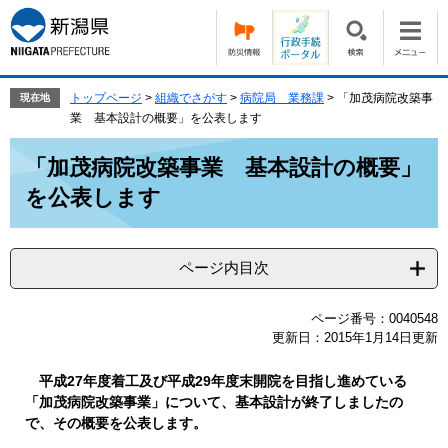
ペ
メ
ー
ニ
ジ
ュ
の
ー
先
を
トップページ
>
組織でさがす
>
病院局 業務課
>
「加茂病院改築事
現在地
頭
飛
業 基本設計の概要」を公表します
で
ば
本
す。
し
「加茂病院改築事業 基本設計の概要」
文
て
を公表します
本
文
へ
ページ内目次
ページ番号：0040548
更新日：2015年1月14日更新
平成27年度着工及び平成29年度末開院を目指し進めている
「加茂病院改築事業」について、基本設計が終了しましたの
で、その概要を公表します。