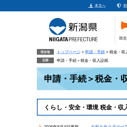
ペ
メ
本文へ
初
ー
ニ
ジ
ュ
の
ー
先
を
頭
飛
防災
で
ば
す。
し
トップページ
>
申請・手続
>
税金・収
現在地
て
申請・手続＞税金・収入証紙
本
本
文
申請・手続＞税金・
文
へ
くらし・安全・環境 税金・収
2026年8月4日更新
令和８年９月のeL