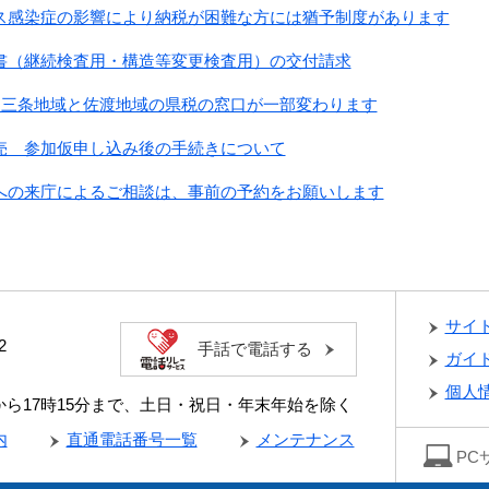
ス感染症の影響により納税が困難な方には猶予制度があります
書（継続検査用・構造等変更検査用）の交付請求
から三条地域と佐渡地域の県税の窓口が一部変わります
売 参加仮申し込み後の手続きについて
への来庁によるご相談は、事前の予約をお願いします
サイ
2
手話で電話する
ガイ
個人
分から17時15分まで、土日・祝日・年末年始を除く
内
直通電話番号一覧
メンテナンス
PC