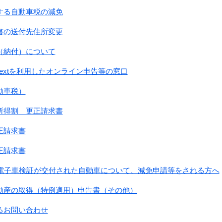
する自動車税の減免
書の送付先住所変更
（納付）について
sk Nextを利用したオンライン申告等の窓口
動車税）
所得割 更正請求書
正請求書
正請求書
に電子車検証が交付された自動車について、減免申請等をされる方へ
動産の取得（特例適用）申告書（その他）
るお問い合わせ