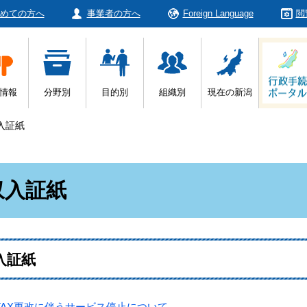
めての方へ
事業者の方へ
Foreign Language
閲
情報
分野別
目的別
組織別
現在の新潟
入証紙
収入証紙
入証紙
TAX更改に伴うサービス停止について