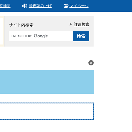
覧補助
音声読み上げ
マイページ
詳細検索
サイト内検索
Google
カ
ス
タ
ム
検
索