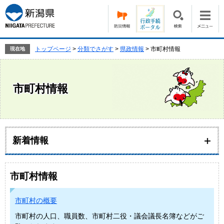
ペ
メ
ー
ニ
ジ
ュ
の
ー
先
を
トップページ
>
分類でさがす
>
県政情報
>
市町村情報
現在地
頭
飛
で
ば
す。
し
市町村情報
て
本
文
へ
本
文
新着情報
市町村情報
市町村の概要
市町村の人口、職員数、市町村二役・議会議長名簿などがご